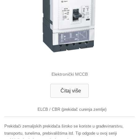
Elektronički MCCB
Čitaj više
ELCB / CBR (prekidač curenja zemlje)
Prekidači zemaljskih prekidača široko se koriste u građevinarstvu,
transportu, tunelima, prebivalištima itd. Tip odgode u ovoj seriji