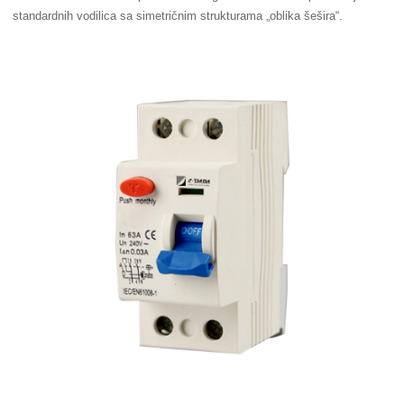
standardnih vodilica sa simetričnim strukturama „oblika šešira“.