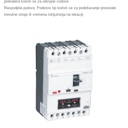
prekidača koristi se za odvojne vodove
Raspodjela puteva; Podesivi tip koristi se za podešavanje preostale
trenutne struje ili vremena isključenja na lokaciji.