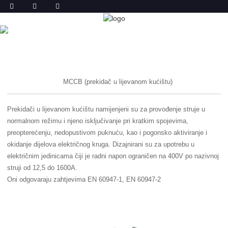
PROIZVODA
DOM
PROIZVODA
MCCB (prekidač u lijevanom kućištu)
Prekidači u lijevanom kućištu namijenjeni su za provođenje struje u
normalnom režimu i njeno isključivanje pri kratkim spojevima,
preopterećenju, nedopustivom puknuću, kao i pogonsko aktiviranje i
okidanje dijelova električnog kruga. Dizajnirani su za upotrebu u
električnim jedinicama čiji je radni napon ograničen na 400V po nazivnoj
struji od 12,5 do 1600A.
Oni odgovaraju zahtjevima EN 60947-1, EN 60947-2