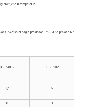
og promjena u temperaturi.
ača. Vertikalni nagib prekidača DA Svi ne prelaze 5 °
380 / 400V
660 / 690V
IV
IV
III
III