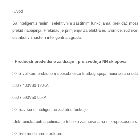
·
Uvod
Sa inteligentiziranim i selektivnim zaštitnim funkcijama, prekidač mož
prekid napajanja. Prekidač je primjenjiv za elektrane, tvornice, rudni
distributivni sistem inteligentna zgrada.
· Prednosti predviđene za dizajn i proizvodnju NN sklopova
>> S velikom prekidnom sposobnošću kratkog spoja, neionizirana uda
380 / 400V80-120kA
660 / 690V50-85kA
>> Savršene inteligentne zaštitne funkcije.
Elektronička putna jedinica je tehnika zasnovana na mikroprocesoru s 
>> Sve modularne strukture