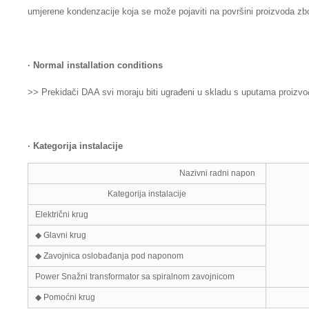
umjerene kondenzacije koja se može pojaviti na površini proizvoda zb
·
Normal insta
ll
ation cond
i
tions
>> Prekidači DAA svi moraju biti ugrađeni u skladu s uputama proizvođ
·
Kategorija instalacije
Nazivni radni napon
Kategorija instalacije
Električni krug
◆ Glavni krug
◆ Zavojnica oslobađanja pod naponom
Power Snažni transformator sa spiralnom zavojnicom
◆ Pomoćni krug