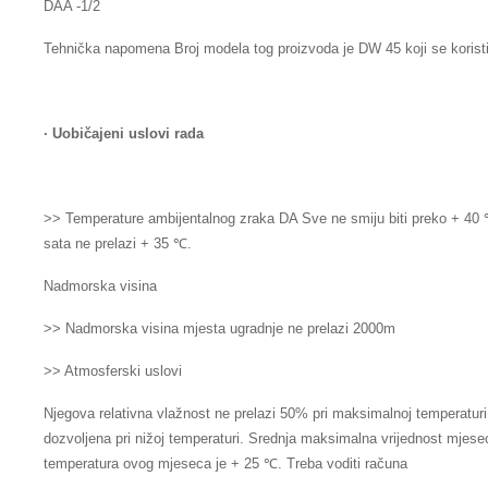
DAA -1/2
Tehnička napomena Broj modela tog proizvoda je DW 45 koji se koristi 
·
Uobičajeni uslovi rada
>> Temperature ambijentalnog zraka DA Sve ne smiju biti preko + 40 ℃
sata ne prelazi + 35 ℃.
Nadmorska visina
>> Nadmorska visina mjesta ugradnje ne prelazi 2000m
>> Atmosferski uslovi
Njegova relativna vlažnost ne prelazi 50% pri maksimalnoj temperatur
dozvoljena pri nižoj temperaturi. Srednja maksimalna vrijednost mjese
temperatura ovog mjeseca je + 25 ℃. Treba voditi računa