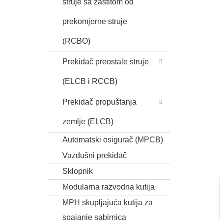
struje sa zaštitom od
prekomjerne struje
(RCBO)
Prekidač preostale struje
(ELCB i RCCB)
Prekidač propuštanja
zemlje (ELCB)
Automatski osigurač (MPCB)
Vazdušni prekidač
Sklopnik
Modularna razvodna kutija
MPH skupljajuća kutija za
spajanje sabirnica