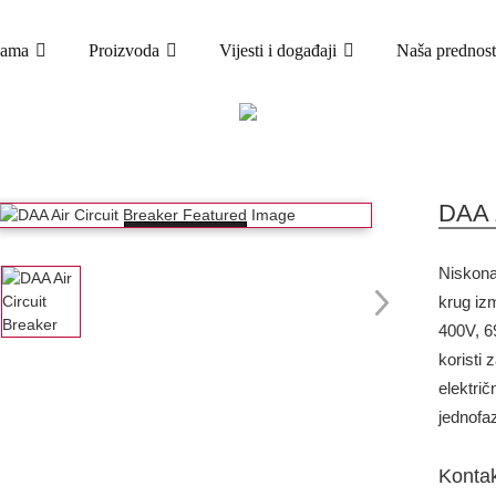
nama
Proizvoda
Vijesti i događaji
Naša prednost
PROIZVODA
DOM
PROIZVODI
VAZDUŠNI PREKIDAČ
DAA 
Loading...
Niskona
krug iz
400V, 6
koristi 
elektri
jednofa
Kontak