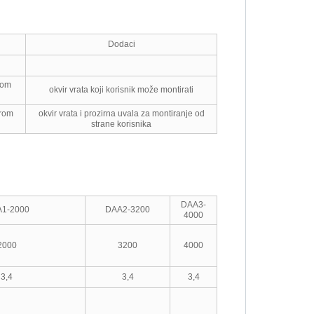
Dodaci
rom
okvir vrata koji korisnik može montirati
irom
okvir vrata i prozirna uvala za montiranje od
strane korisnika
DAA3-
DAA4-
1-2000
DAA2-3200
4000
6300
2000
3200
4000
6300
3,4
3,4
3,4
3,4
Icu (kA