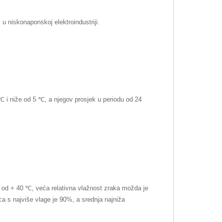
u niskonaponskoj elektroindustriji.
 i niže od 5 ℃, a njegov prosjek u periodu od 24
i od + 40 ℃, veća relativna vlažnost zraka možda je
ca s najviše vlage je 90%, a srednja najniža