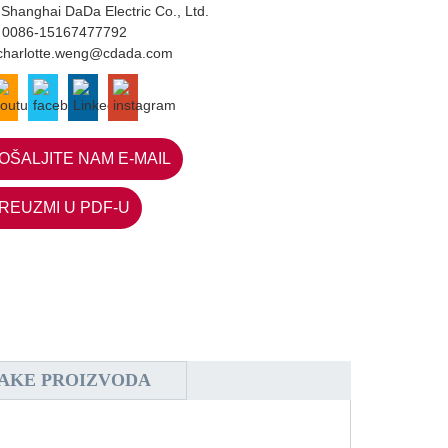
 Shanghai DaDa Electric Co., Ltd.
:
0086-15167477792
charlotte.weng@cdada.com
OŠALJITE NAM E-MAIL
REUZMI U PDF-U
AKE PROIZVODA