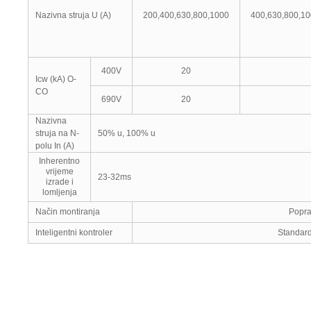
Nazivna struja U (A)
200,400,630,800,1000
400,630,800,1
400V
20
Icw (kA) O-
CO
690V
20
Nazivna
struja na N-
50% u, 100% u
polu In (A)
Inherentno
vrijeme
23-32ms
izrade i
lomljenja
Način montiranja
Popra
Inteligentni kontroler
Standardn