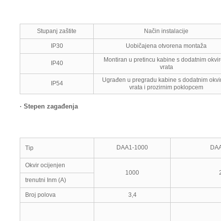
Stupanj zaštite
Način instalacije
IP30
Uobičajena otvorena montaža
Montiran u pretincu kabine s dodatnim okvi
IP40
vrata
Ugrađen u pregradu kabine s dodatnim okv
IP54
vrata i prozirnim poklopcem
·
Stepen zagađenja
DAA1-1000
DAA
Tip
Okvir ocijenjen
1000
trenutni Inm (A)
Broj polova
3,4