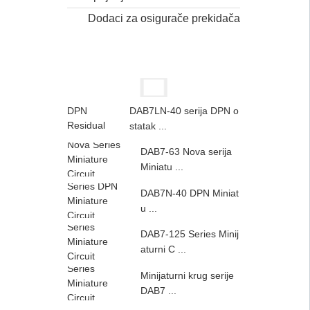
Dodaci za osigurače prekidača
DAB7LN-40 serija DPN o
statak ...
DAB7-63 Nova serija
Miniatu ...
DAB7N-40 DPN Miniat
u ...
DAB7-125 Series Minij
aturni C ...
Minijaturni krug serije
DAB7 ...