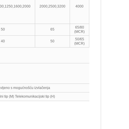
CO
000,1250,1600,2000
2000,2500,3200
4000
5000,6300
Ics (kA
CO-C
65/80
85/100
50
65
(MCR)
(MCR)
50/65
65/75
40
50
(MCR)
(MCR)
Operat
perfor
(operac
vljeno s mogućnošću izvlačenja
Udalje
i tip (M) Telekomunikacijski tip (H)