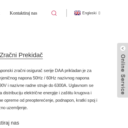
Kontaktiraj nas
Engleski
Zračni Prekidač
ponski zračni osigurač serije DAA prikladan je za
mjeničnog napona 50Hz / 60Hz nazivnog napona
90V i nazivne radne struje do 6300A. Uglavnom se
za distribuciju električne energije i zaštitu krugova i
čne opreme od preopterećenje, podnapon, kratki spoj i
zno uzemljenje.
tiraj nas