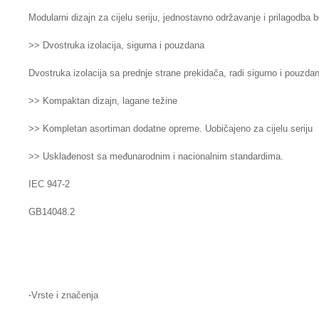
Modularni dizajn za cijelu seriju, jednostavno održavanje i prilagodba 
>> Dvostruka izolacija, sigurna i pouzdana
Dvostruka izolacija sa prednje strane prekidača, radi sigurno i pouzda
>> Kompaktan dizajn, lagane težine
>> Kompletan asortiman dodatne opreme. Uobičajeno za cijelu seriju
>> Usklađenost sa međunarodnim i nacionalnim standardima.
IEC 947-2
GB14048.2
·
Vrste i značenja