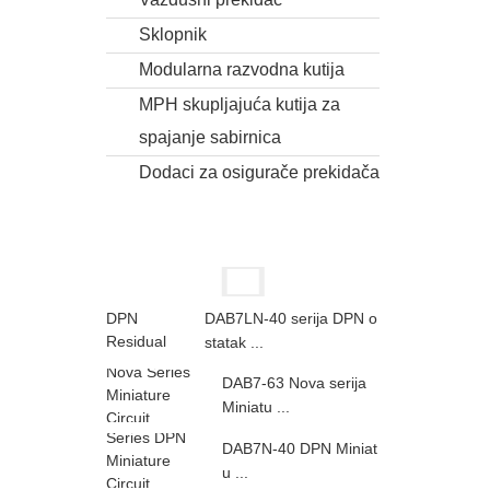
Sklopnik
Modularna razvodna kutija
MPH skupljajuća kutija za
spajanje sabirnica
Dodaci za osigurače prekidača
DAB7LN-40 serija DPN o
statak ...
DAB7-63 Nova serija
Miniatu ...
DAB7N-40 DPN Miniat
u ...