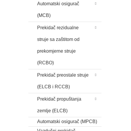
Automatski osigurač
(MCB)
Prekidač rezidualne
struje sa zaštitom od
prekomjerne struje
(RCBO)
Prekidač preostale struje
(ELCB i RCCB)
Prekidač propuštanja
zemlje (ELCB)
Automatski osigurač (MPCB)
Vazdušni prekidač