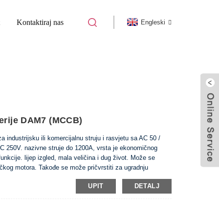
Kontaktiraj nas
Engleski
MATSKI OSIGURAČ ABE
Serije DAM7 (MCCB)
industrijsku ili komercijalnu struju i rasvjetu sa AC 50 /
 250V. nazivne struje do 1200A, vrsta je ekonomičnog
nkcije. lijep izgled, mala veličina i dug život. Može se
etačkog motora. Takođe se može pričvrstiti za ugradnju
ko bi se izbjegao gubitak voltgea, pod naponom. Proizvod
UPIT
DETALJ
adnjom pločom, a takođe može opremiti i ručni aparat ili
a daljinu.