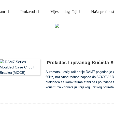
nama
Proizvoda
Vijesti i događaji
Naša prednost
PROIZVODA
AUTOMATSKI OSIGURAČ (MCCB)
DAM7 AUTO
Prekidač Lijevanog Kućišta 
Automatski osigurač serije DAM7 pogodan je za 
60Hz, nazivnog radnog napona do AC600V / DC
prekidača sa karakterima stabilne i pouzdane fu
koristiti za konverziju linijskog i retkog pokr
dodatne opreme koja ima zaštitnu funkciju ka
može instalirati priključni vod sa prednjom i z
uređaj za upravljanje motorom za upravljanje n