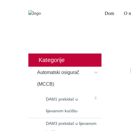
Dom
O 
DOM
PROIZVODI
Kategorije
Automatski osigurač
(MCCB)
DAM1 prekidač u
lijevanom kućištu
DAM3 prekidač u lijevanom