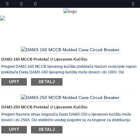
PROIZVODA
DOM
PROIZVODI
AUTOMATSKI OSIGURAČ (MCCB)
DAM3 PREKIDAČ U LIJEVANOM KUĆIŠTU
DAM3-160 MCCB Prekidač U Lijevanom Kućištu
Pregled DAM3-160 MCCB lijevanog kućišta prekidača Nazivni izolacijski napon
prekidača Dada DAM3-160 lijevanog kućišta može doseći i do 100V. Ovi
električni uređaji pogodni su za krugove za distribuciju snage sa izmjeničnom
UPIT
DETALJ
strujom od 50-60Hz, nazivnim radnim naponom do 750V i nazivnom radnom
strujom od 10A do 100A. Prekidač ima vitalnu ulogu u raspodjeli snage i zaštiti
sklopa i pogonske opreme od preopterećenja, kratkih spojeva i ...
DAM3-250 MCCB Prekidač U Lijevanom Kućištu
Pregled Nazivna struja osigurača Dada DAM3-250 u lijevanom kućištu može
doseći i do 250A. Ovi električni uređaji pogodni su za krugove za distribuciju
snage sa izmjeničnom strujom od 50-60Hz i nazivnom radnom strujom do
UPIT
DETALJ
1000A. Također se mogu koristiti u električnim motorima za rijetku zaštitu od
pokretanja i preopterećenja, kao i za zaštitu od kratkog spoja i podnaponskih