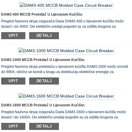
uvjeta. U poređenju sa serijom DAM1, serija DAM3 dizajnirana je za manji
volumen, veće ...
DAM3-400 MCCB Prekidač U Lijevanom Kućištu
Pregled Nazivna struja osigurača Dada DAM3-400 u lijevanom kućištu može
doseći i do 400A. Ovi električni uređaji pogodni su za zaštitu krugova za
distribuciju snage naizmjenične struje od 50-60Hz i nazivne radne struje do
UPIT
DETALJ
1000A. Također se mogu koristiti u električnim motorima za rijetku zaštitu od
pokretanja i preopterećenja, kao i za zaštitu od kratkog spoja i podnaponskih
uvjeta. U poređenju sa serijom DAM1, serija DAM3 dizajnirana je za male ...
DAM3-1000 MCCB Prekidač U Lijevanom Kućištu
Pregled Nazivna struja prekidača u lijevanom kućištu DAM3-1000 može iznositi
do 690A, obično se koristi u krugu za distribuciju električne energije za
raspodjelu snage i zaštitu kruga i pogonske opreme od preopterećenja, kratkog
UPIT
DETALJ
spoja, oštećenja pod naponom, u kojem izmjenična struja -60Hz, nazivne
istosmjerne struje 1000A. U poređenju sa serijom DAM1, serija DAM3
dizajnirana je za manji volumen, veću prekidnu sposobnost, nudeći bolju uštedu
energije. Električni parametri DAM-a ...
DAM3-1600 MCCB Prekidač U Lijevanom Kućištu
Pregled Nazivna struja osigurača Dada DAM3-1600 u lijevanom kućištu može
doseći i do 1600A. Ovi električni uređaji pogodni su za zaštitu krugova za
distribuciju snage naizmjenične struje od 50-60Hz i nazivne radne struje do
UPIT
DETALJ
1000A. Također se mogu koristiti u električnim motorima za rijetku zaštitu od