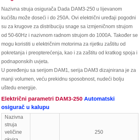
Nazivna struja osigurača Dada DAM3-250 u lijevanom
kućištu može doseći i do 250A. Ovi električni uređaji pogodni
su za krugove za distribuciju snage sa izmjeničnom strujom
od 50-60Hz i nazivnom radnom strujom do 1000A. Također se
mogu koristiti u električnim motorima za rijetku zaštitu od
pokretanja i preopterećenja, kao i za zaštitu od kratkog spoja i
podnaponskih uvjeta.
U poređenju sa serijom DAM1, serija DAM3 dizajnirana je za
manji volumen, veću prekidnu sposobnost, nudeći bolju
uštedu energije.
Električni parametri DAM3-250
Automatski
osigurač u kalupu
Nazivna
struja
veličine
250
okvira