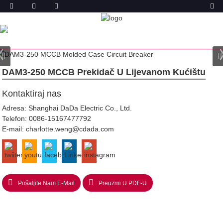
PROIZVODA
DOM
PROIZVODI
AUTOMATSKI OSIGURAČ (MCCB)
DAM3 PREKIDAČ U LIJEVANOM KUĆIŠTU
DAM3-250 MCCB Prekidač U Lijevanom Kućištu
Kontaktiraj nas
Adresa: Shanghai DaDa Electric Co., Ltd.
Telefon:
0086-15167477792
E-mail:
charlotte.weng@cdada.com
Pošaljite Nam E-Mail
Preuzmi U PDF-U