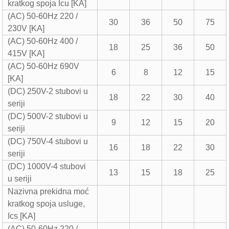
kratkog spoja Icu [KA]
(AC) 50-60Hz 220 /
30
36
50
75
230V [KA]
(AC) 50-60Hz 400 /
18
25
36
50
415V [KA]
(AC) 50-60Hz 690V
6
8
12
15
[KA]
(DC) 250V-2 stubovi u
18
22
30
40
seriji
(DC) 500V-2 stubovi u
9
12
15
20
seriji
(DC) 750V-4 stubovi u
16
18
22
30
seriji
(DC) 1000V-4 stubovi
13
15
18
25
u seriji
Nazivna prekidna moć
kratkog spoja usluge,
Ics [KA]
(AC) 50-60Hz 220 /