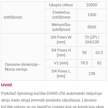
Ukupni ciklusi
10000
Električna
1500
Izdržljivost
izdržljivost
Mehanička
8500
izdržljivost
3/4 Poies W
70 (2P) /
[mm]
104/139
3/4 Poies H
59
62.5
[mm]
V1 [mm]
78.5
82
Osnovne dimenzije -
fiksna verzija
3/4 Poies L
139
[mm]
Uvod
Prekidač lijevanog kućišta DAM3-250 automatski isključuje
struju kada struja premaši postavku otpuštanja. Lijevano
kućište odnosi se na plastični izolator koji se koristi kao okvir