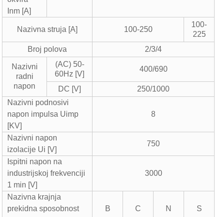
Inm [A]
100-
Nazivna struja [A]
100-250
225
Broj polova
2/3/4
(AC) 50-
Nazivni
400/690
60Hz [V]
radni
napon
DC [V]
250/1000
Nazivni podnosivi
napon impulsa Uimp
8
[KV]
Nazivni napon
750
izolacije Ui [V]
Ispitni napon na
industrijskoj frekvenciji
3000
1 min [V]
Nazivna krajnja
prekidna sposobnost
B
C
N
S