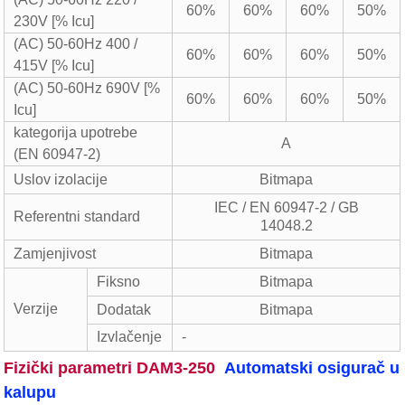
60%
60%
60%
50%
230V [% Icu]
(AC) 50-60Hz 400 /
60%
60%
60%
50%
415V [% Icu]
(AC) 50-60Hz 690V [%
60%
60%
60%
50%
Icu]
kategorija upotrebe
A
(EN 60947-2)
Uslov izolacije
Bitmapa
IEC / EN 60947-2 / GB
Referentni standard
14048.2
Zamjenjivost
Bitmapa
Fiksno
Bitmapa
Verzije
Dodatak
Bitmapa
Izvlačenje
-
Fizički parametri DAM3-250
Automatski osigurač u
kalupu