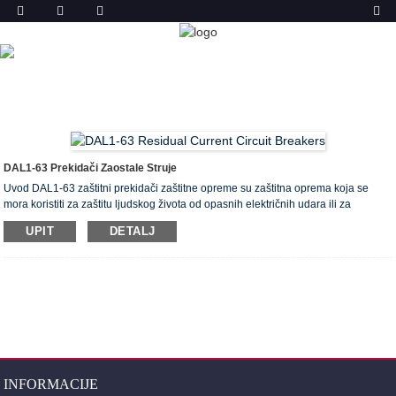
PROIZVODA
DOM
PROIZVODI
PREKIDAČ PREOSTALE STRUJE
(ELCB I RCCB)
DAL1-63 PREKIDAČ PREOSTALE STRUJE
DAL1-63 Prekidači Zaostale Struje
Uvod DAL1-63 zaštitni prekidači zaštitne opreme su zaštitna oprema koja se
mora koristiti za zaštitu ljudskog života od opasnih električnih udara ili za
sprečavanje požara koji nastaju zbog izolacijskih grešaka, čime se unaprijed
UPIT
DETALJ
otkrivaju izolacijske pogreške u postrojenju. Sigma zaštitni prekidači proizvedeni
su sa 2 i 4 pola u skladu sa standardom IEC EN 61008-1 i u skladu sa CE
normama prema sistemu osiguranja kvaliteta ISO 9001: 2008. U čemu je razlika
...
INFORMACIJE