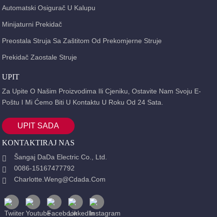
Automatski Osigurač U Kalupu
Minijaturni Prekidač
Preostala Struja Sa Zaštitom Od Prekomjerne Struje
Prekidač Zaostale Struje
UPIT
Za Upite O Našim Proizvodima Ili Cjeniku, Ostavite Nam Svoju E-
Poštu I Mi Ćemo Biti U Kontaktu U Roku Od 24 Sata.
UPIT SADA
KONTAKTIRAJ NAS
Šangaj DaDa Electric Co., Ltd.
0086-15167477792
Charlotte.weng@cdada.com