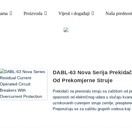
nama
Proizvoda
Vijesti i događaji
Naša prednost
PROIZVODA
E STRUJE SA ZAŠTITOM OD PREKOMJERNE STR
RCBO
DABL-63 Nova Serija Prekidač
Od Prekomjerne Struje
Prekidači na preostalu struju sa zaštitom od p
opasnosti od električnog udara u slučaju kvara 
uzrokovanih curenjem struje zemlje, preoptereć
Preporučuju se za zaštitu grupnih vodova koji 
osvjetljenje garaže i podruma.