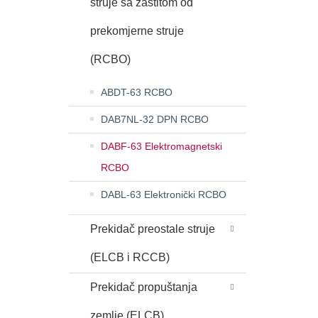
struje sa zaštitom od
prekomjerne struje
(RCBO)
ABDT-63 RCBO
DAB7NL-32 DPN RCBO
DABF-63 Elektromagnetski
RCBO
DABL-63 Elektronički RCBO
Prekidač preostale struje
(ELCB i RCCB)
Prekidač propuštanja
zemlje (ELCB)