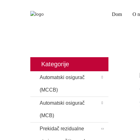
Dom
O 
DOM
PROIZVODI
PREKIDAČ REZIDUALN
Kategorije
Automatski osigurač
(MCCB)
Automatski osigurač
(MCB)
Prekidač rezidualne