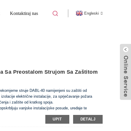
Kontaktiraj nas
Engleski
UJE (RCBO)
DABF-63 ELEKTROMAGNETSKI
a Sa Preostalom Strujom Sa Zaštitom
rekomjerne struje DABL-40 namijenjeni su zaštiti od
izolacije električne instalacije, za sprječavanje požara
enja i zaštite od kratkog spoja.
opskrbljuju vanjske instalacijske posude, uređaje te
UPIT
DETALJ