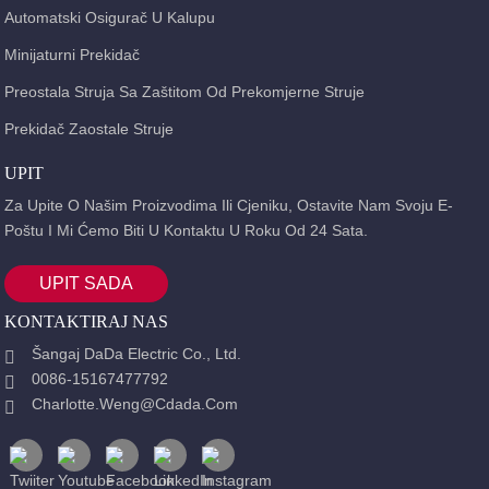
Automatski Osigurač U Kalupu
Minijaturni Prekidač
Preostala Struja Sa Zaštitom Od Prekomjerne Struje
Prekidač Zaostale Struje
UPIT
Za Upite O Našim Proizvodima Ili Cjeniku, Ostavite Nam Svoju E-
Poštu I Mi Ćemo Biti U Kontaktu U Roku Od 24 Sata.
UPIT SADA
KONTAKTIRAJ NAS
Šangaj DaDa Electric Co., Ltd.
0086-15167477792
Charlotte.weng@cdada.com