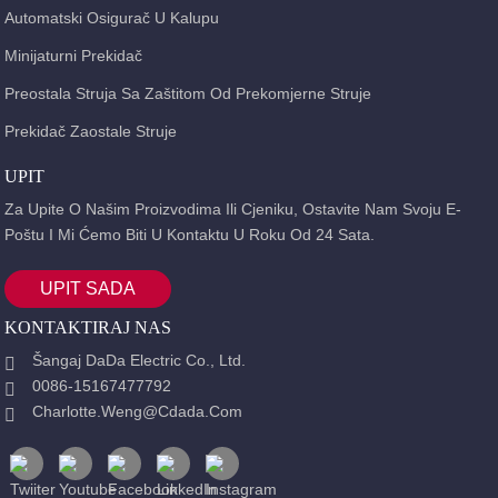
Automatski Osigurač U Kalupu
Minijaturni Prekidač
Preostala Struja Sa Zaštitom Od Prekomjerne Struje
Prekidač Zaostale Struje
UPIT
Za Upite O Našim Proizvodima Ili Cjeniku, Ostavite Nam Svoju E-
Poštu I Mi Ćemo Biti U Kontaktu U Roku Od 24 Sata.
UPIT SADA
KONTAKTIRAJ NAS
Šangaj DaDa Electric Co., Ltd.
0086-15167477792
Charlotte.weng@cdada.com