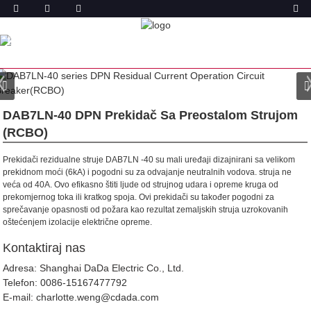
PROIZVODA
DOM
PROIZVODI
PREKIDAČ REZIDUALNE STRUJE
SA ZAŠTITOM OD PREKOMJERNE STRUJE (RCBO)
DAB7NL-32 DPN RCBO
DAB7LN-40 DPN Prekidač Sa Preostalom Strujom
(RCBO)
Prekidači rezidualne struje DAB7LN -40 su mali uređaji dizajnirani sa velikom
prekidnom moći (6kA) i pogodni su za odvajanje neutralnih vodova. struja ne
veća od 40A. Ovo efikasno štiti ljude od strujnog udara i opreme kruga od
prekomjernog toka ili kratkog spoja. Ovi prekidači su također pogodni za
sprečavanje opasnosti od požara kao rezultat zemaljskih struja uzrokovanih
oštećenjem izolacije električne opreme.
Kontaktiraj nas
Adresa: Shanghai DaDa Electric Co., Ltd.
Telefon:
0086-15167477792
E-mail:
charlotte.weng@cdada.com