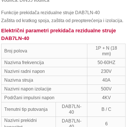
Vodilica: DIN35 vodilica
Funkcije prekidača rezidualne struje DAB7LN-40
Zaštita od kratkog spoja, zaštita od preopterećenja i izolacija.
Električni parametri prekidača rezidualne struje
DAB7LN-40
1P + N (18
Broj polova
mm)
Nazivna frekvencija
50-60HZ
Nazivni radni napon
230V
Nazivna struja
40A
Nazivni napon izolacije
500V
Podržani impulsni napon
4KV
DAB7LN-
Trenutni tip putovanja
B / C
40
Nazivni prekidni
DAB7LN-
6
40