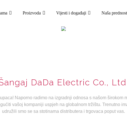
nama
Proizvoda
Vijesti i događaji
Naša prednost
KONTAKTIRAJ NAS
DOM
KONTAKTIRAJ NAS
Šangaj DaDa Electric Co., Ltd
kupaca! Naporno radimo na izgradnji odnosa s našom širokom m
gućiti vašoj kompaniji uspjeh na globalnom tržištu. Trenutno 
udružili smo se sa stotinama distributera i trgovaca poput vas.