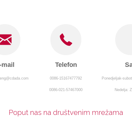
-mail
Telefon
Sa
.weng@cdada.com
0086-15167477792
Ponedjeljak-subot
0086-021-57467000
Nedelja: 
Poput nas na društvenim mrežama