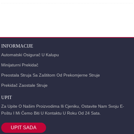
Nazivni napon izolacije prekidača ove serije je 400V (Inm je manji od 160A) i
690V (Inm je veći od 250A), koji se uglavnom koristi za izmjeničnu struju od
50Hz i nazivne vrijednosti u distributivnoj mreži struje od 10A ~ 500A i nazivnog
radnog napona od 380V / 400V, koristi se za distribuciju električne energije i
zaštitu od preopterećenja i kratkog spoja vodova i energetske opreme.U
normalnim uvjetima, može se koristiti i za rijetko prebacivanje vodova.
INFORMACIJE
Automatski Osigurač U Kalupu
Minijaturni Prekidač
Preostala Struja Sa Zaštitom Od Prekomjerne Struje
Prekidač Zaostale Struje
UPIT
Za Upite O Našim Proizvodima Ili Cjeniku, Ostavite Nam Svoju E-
Poštu I Mi Ćemo Biti U Kontaktu U Roku Od 24 Sata.
UPIT SADA