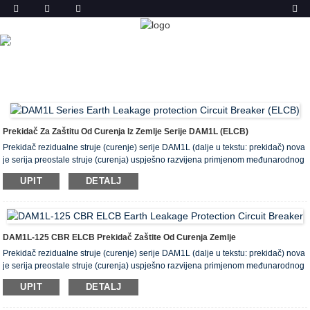
PROIZVODA
DOM
PROIZVODI
PREKIDAČ PROPUŠTANJA ZEMLJE
(ELCB)
Prekidač Za Zaštitu Od Curenja Iz Zemlje Serije DAM1L (ELCB)
Prekidač rezidualne struje (curenje) serije DAM1L (dalje u tekstu: prekidač) nova
je serija preostale struje (curenja) uspješno razvijena primjenom međunarodnog
standardnog dizajna i napredne proizvodne tehnologije.
UPIT
DETALJ
Zaštitni prekidač u obliku lijevanog kućišta.
Nazivni napon izolacije prekidača ove serije je 400V (Inm je manji od 160A) i
690V (Inm je veći od 250A), koji se uglavnom koristi za izmjeničnu struju od
50Hz i nazivne vrijednosti u distributivnoj mreži struje od 10A ~ 500A i nazivnog
radnog napona 380V / 400V, koristi se za distribuciju električne energije i zaštitu
DAM1L-125 CBR ELCB Prekidač Zaštite Od Curenja Zemlje
od preopterećenja i kratkog spoja vodova i energetske opreme.
Prekidač rezidualne struje (curenje) serije DAM1L (dalje u tekstu: prekidač) nova
je serija preostale struje (curenja) uspješno razvijena primjenom međunarodnog
standardnog dizajna i napredne proizvodne tehnologije.
UPIT
DETALJ
Zaštitni prekidač u obliku lijevanog kućišta.
Nazivni napon izolacije prekidača ove serije je 400V (Inm je manji od 160A) i