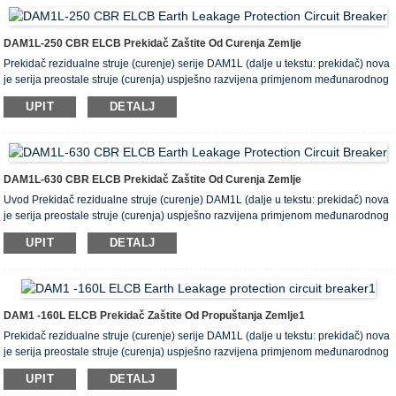
690V (Inm je veći od 250A), koji se uglavnom koristi za izmjeničnu struju od
50Hz i nazivne vrijednosti u distributivnoj mreži struje od 10A ~ 500A i nazivnog
radnog napona 380V / 400V, koristi se za distribuciju električne energije i zaštitu
DAM1L-250 CBR ELCB Prekidač Zaštite Od Curenja Zemlje
od preopterećenja i kratkog spoja vodova i energetske opreme.
Prekidač rezidualne struje (curenje) serije DAM1L (dalje u tekstu: prekidač) nova
U normalnim uvjetima, može se koristiti i za rijetko prebacivanje vodova.
je serija preostale struje (curenja) uspješno razvijena primjenom međunarodnog
standardnog dizajna i napredne proizvodne tehnologije. Zaštićeni prekidač tipa
UPIT
DETALJ
lijevanog kućišta.
Nazivni napon izolacije prekidača ove serije je 400V (Inm je manji od 160A) i
690V (Inm je veći od 250A), koji se uglavnom koristi za izmjeničnu struju od
50Hz i nazivne vrijednosti u distributivnoj mreži struje od 10A ~ 500A i nazivnog
radnog napona 380V / 400V, koristi se za distribuciju električne energije i zaštitu
DAM1L-630 CBR ELCB Prekidač Zaštite Od Curenja Zemlje
od preopterećenja i kratkog spoja vodova i energetske opreme.
Uvod Prekidač rezidualne struje (curenje) DAM1L (dalje u tekstu: prekidač) nova
U normalnim uvjetima, može se koristiti i za rijetko prebacivanje vodova.
je serija preostale struje (curenja) uspješno razvijena primjenom međunarodnog
standardnog dizajna i napredne proizvodne tehnologije. Zaštitni prekidač u
UPIT
DETALJ
obliku lijevanog kućišta. Nazivni napon izolacije prekidača ove serije je 400V
(Inm je manji od 160A) i 690V (Inm je veći od 250A), koji se uglavnom koristi za
izmjenični napon 50Hz i nazivnog napona.
DAM1 -160L ELCB Prekidač Zaštite Od Propuštanja Zemlje1
Prekidač rezidualne struje (curenje) serije DAM1L (dalje u tekstu: prekidač) nova
je serija preostale struje (curenja) uspješno razvijena primjenom međunarodnog
standardnog dizajna i napredne proizvodne tehnologije.
UPIT
DETALJ
Zaštitni prekidač u obliku lijevanog kućišta.