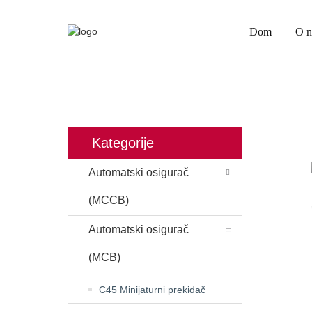
Dom
O 
DOM
PROIZVODI
Kategorije
Automatski osigurač
(MCCB)
Automatski osigurač
(MCB)
C45 Minijaturni prekidač