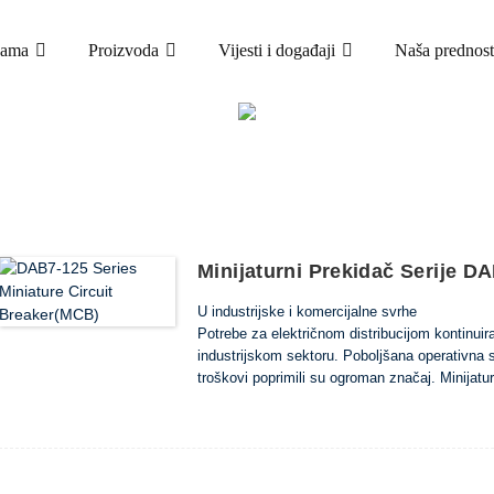
nama
Proizvoda
Vijesti i događaji
Naša prednost
PROIZVODA
AUTOMATSKI OSIGURAČ (MCB)
DAB7-125 
Minijaturni Prekidač Serije D
U industrijske i komercijalne svrhe
Potrebe za električnom distribucijom kontinuir
industrijskom sektoru. Poboljšana operativna s
troškovi poprimili su ogroman značaj. Minijatur
ovim promjenjivim potrebama.