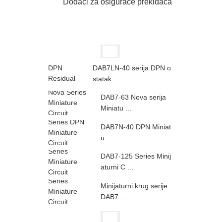
Dodaci za osigurače prekidača
DAB7LN-40 serija DPN o
statak ...
DAB7-63 Nova serija
Miniatu ...
DAB7N-40 DPN Miniat
u ...
DAB7-125 Series Minij
aturni C ...
Minijaturni krug serije
DAB7 ...