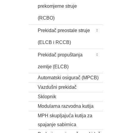
prekomjerne struje
(RCBO)
Prekidač preostale struje
(ELCB i RCCB)
Prekidač propuštanja
zemlje (ELCB)
Automatski osigurač (MPCB)
Vazdušni prekidač
Sklopnik
Modularna razvodna kutija
MPH skupljajuća kutija za
spajanje sabirnica