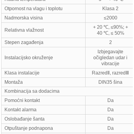
Otpornost na vlagu i toplotu
Klasa 2
Nadmorska visina
≤2000
+ 20 ℃, ≤90%; +
Relativna vlažnost
40 ℃, ≤ 50%
Stepen zagađenja
2
Izbjegavajte
Instalacijsko okruženje
očigledan udar i
vibracije
Klasa instalacije
RazredⅡ, razredⅢ
Montaža
DIN35 šina
Kombinacija sa dodacima
Pomoćni kontakt
Da
Kontakt alarma
Da
Oslobađanje šanta
Da
Otpuštanje podnapona
Da