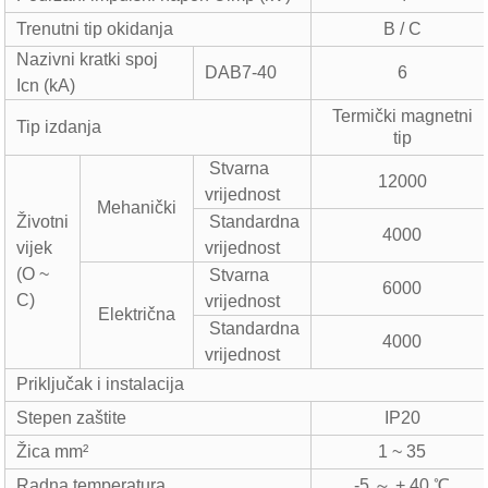
Trenutni tip okidanja
B / C
Nazivni kratki spoj
DAB7-40
6
Icn (kA)
Termički magnetni
Tip izdanja
tip
Stvarna
12000
vrijednost
Mehanički
Životni
Standardna
4000
vijek
vrijednost
(O ~
Stvarna
6000
C)
vrijednost
Električna
Standardna
4000
vrijednost
Priključak i instalacija
Stepen zaštite
IP20
Žica mm²
1 ~ 35
Radna temperatura
-5 ～ + 40 ℃