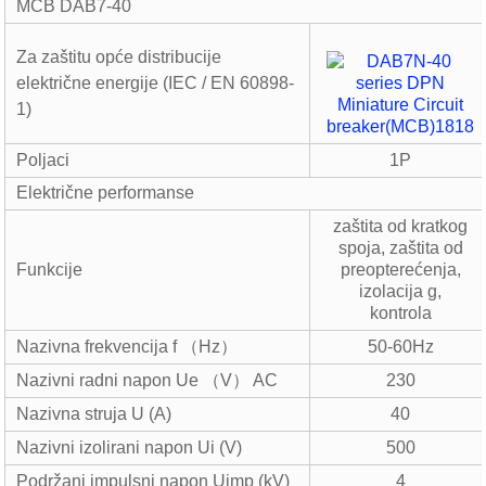
MCB DAB7-40
Za zaštitu opće distribucije
električne energije (IEC / EN 60898-
1)
Poljaci
1P
Električne performanse
zaštita od kratkog
spoja, zaštita od
Funkcije
preopterećenja,
izolacija g,
kontrola
Nazivna frekvencija f （Hz）
50-60Hz
Nazivni radni napon Ue （V） AC
230
Nazivna struja U (A)
40
Nazivni izolirani napon Ui (V)
500
Podržani impulsni napon Uimp (kV)
4