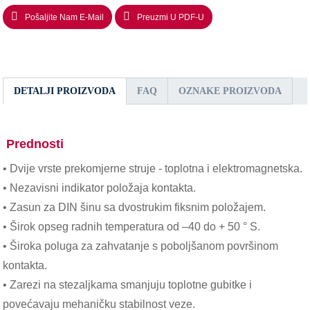
Pošaljite Nam E-Mail
Preuzmi U PDF-U
DETALJI PROIZVODA
FAQ
OZNAKE PROIZVODA
Prednosti
• Dvije vrste prekomjerne struje - toplotna i elektromagnetska.
• Nezavisni indikator položaja kontakta.
• Zasun za DIN šinu sa dvostrukim fiksnim položajem.
• Širok opseg radnih temperatura od –40 do + 50 ° S.
• Široka poluga za zahvatanje s poboljšanom površinom
kontakta.
• Zarezi na stezaljkama smanjuju toplotne gubitke i
povećavaju mehaničku stabilnost veze.