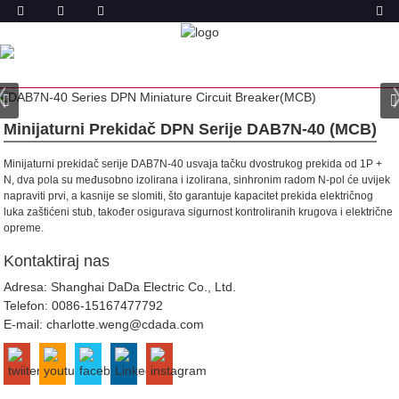
PROIZVODA
DOM
PROIZVODI
AUTOMATSKI OSIGURAČ (MCB)
DAB7N-40 DPN MCB
Minijaturni Prekidač DPN Serije DAB7N-40 (MCB)
Minijaturni prekidač serije DAB7N-40 usvaja tačku dvostrukog prekida od 1P +
N, dva pola su međusobno izolirana i izolirana, sinhronim radom N-pol će uvijek
napraviti prvi, a kasnije se slomiti, što garantuje kapacitet prekida električnog
luka zaštićeni stub, također osigurava sigurnost kontroliranih krugova i električne
opreme.
Kontaktiraj nas
Adresa: Shanghai DaDa Electric Co., Ltd.
Telefon:
0086-15167477792
E-mail:
charlotte.weng@cdada.com