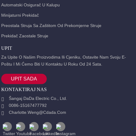
Automatski Osigurač U Kalupu
Minijaturni Prekidač
Preostala Struja Sa Zaštitom Od Prekomjerne Struje
Prekidač Zaostale Struje
UPIT
Za Upite O Našim Proizvodima Ili Cjeniku, Ostavite Nam Svoju E-
Poštu I Mi Ćemo Biti U Kontaktu U Roku Od 24 Sata.
UPIT SADA
KONTAKTIRAJ NAS
Šangaj DaDa Electric Co., Ltd.
0086-15167477792
Charlotte.weng@cdada.com