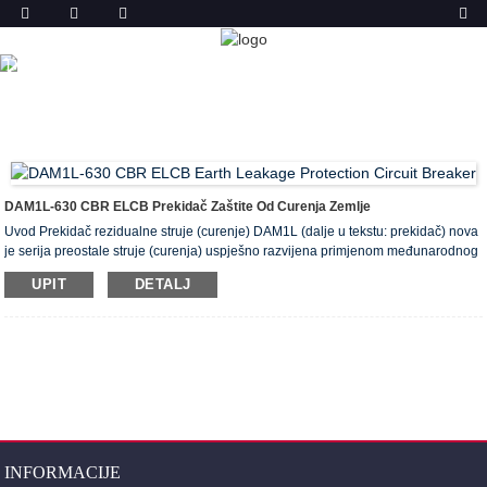
PROIZVODA
DOM
PROIZVODI
PREKIDAČ PROPUŠTANJA ZEMLJE
(ELCB)
DAM1L-630 PREKIDAČ ZEMALJSKOG CURENJA
CBR
DAM1L-630 CBR ELCB Prekidač Zaštite Od Curenja Zemlje
Uvod Prekidač rezidualne struje (curenje) DAM1L (dalje u tekstu: prekidač) nova
je serija preostale struje (curenja) uspješno razvijena primjenom međunarodnog
standardnog dizajna i napredne proizvodne tehnologije. Zaštitni prekidač u
UPIT
DETALJ
obliku lijevanog kućišta. Nazivni napon izolacije prekidača ove serije je 400V
(Inm je manji od 160A) i 690V (Inm je veći od 250A), koji se uglavnom koristi za
izmjenični napon 50Hz i nazivnog napona.
INFORMACIJE