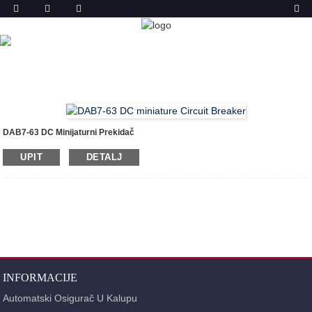
PROIZVODA
DOM
PROIZVODI
AUTOMATSKI OSIGURAČ (MCB)
DAB7-63 DC MINIJATURNI PREKIDAČ
DAB7-63 DC Minijaturni Prekidač
UPIT
DETALJ
INFORMACIJE
Automatski Osigurač U Kalupu