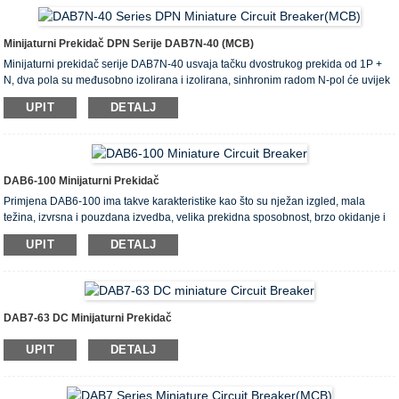
- pogoni sa visokim startnim strujama (mehanizmi za podizanje, pumpe) - D
karakteristične sklopke;
Minijaturni prekidači DAB6-63 preporučuju se za upotrebu u električnim
Minijaturni Prekidač DPN Serije DAB7N-40 (MCB)
razvodnim pločama stambenih i javnih zgrada.
Minijaturni prekidač serije DAB7N-40 usvaja tačku dvostrukog prekida od 1P +
N, dva pola su međusobno izolirana i izolirana, sinhronim radom N-pol će uvijek
napraviti prvi, a kasnije se slomiti, što garantuje kapacitet prekida električnog
UPIT
DETALJ
luka zaštićeni stub, također osigurava sigurnost kontroliranih krugova i električne
opreme.
DAB6-100 Minijaturni Prekidač
Primjena DAB6-100 ima takve karakteristike kao što su nježan izgled, mala
težina, izvrsna i pouzdana izvedba, velika prekidna sposobnost, brzo okidanje i
montiran željeznicom. U svom kućištu i komponentama prihvaćena je dugotrajna
UPIT
DETALJ
plastika visoke otpornosti na vatru i otpornost na udarce. Uglavnom služi za
zaštitu krugova izmjeničnog napona 50Hz, 230V jednopolnog, 400V dva pola ili
tri ili četiri pola od preopterećenja ili kratkog spoja, a također i za nerijetko
izrađivanje i lomljenje električnih uređaja i veza ...
DAB7-63 DC Minijaturni Prekidač
UPIT
DETALJ