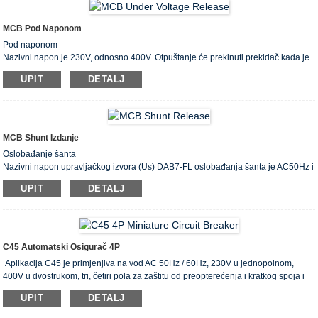
Glavne funkcije: zaštita od kratkog spoja, zaštita od preopterećenja i električna
izolacija.
MCB Pod Naponom
Pod naponom
Nazivni napon je 230V, odnosno 400V. Otpuštanje će prekinuti prekidač kada je
stvarni napon između 70% Ue-35% Ue; otpuštanje će spriječiti zatvaranje
UPIT
DETALJ
prekidača kada je stvarni napon ispod 35% Ue; otpuštanje će zatvoriti prekidač
kada je stvarni napon između 85% Ue-110% Ue.
MCB Shunt Izdanje
Oslobađanje šanta
Nazivni napon upravljačkog izvora (Us) DAB7-FL oslobađanja šanta je AC50Hz i
24V do 110V, 110V do 400V, DC 24V do 60V, 110V do 220V, kada je primijenjeni
UPIT
DETALJ
strujni napon od 70% Us do 110% Us, šant otpuštanje će djelovati pouzdano i
slomiti prekidač.
C45 Automatski Osigurač 4P
Aplikacija C45 je primjenjiva na vod AC 50Hz / 60Hz, 230V u jednopolnom,
400V u dvostrukom, tri, četiri pola za zaštitu od preopterećenja i kratkog spoja i
nazivne struje do 63A. Također se može koristiti za rijetke pretvorbe vodova u
UPIT
DETALJ
normalnim uvjetima. Prekidač je primjenjiv na sistem distribucije rasvjete u
industrijskom poduzeću, komercijalnom okrugu, visokogradnji i stambenoj kući.