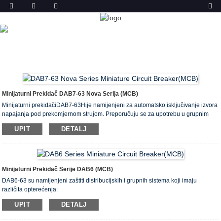
PROIZVODA
DOM
PROIZVODI
AUTOMATSKI OSIGURAČ (MCB)
Minijaturni Prekidač DAB7-63 Nova Serija (MCB)
Minijaturni prekidačiDAB7-63Hije namijenjeni za automatsko isključivanje izvora
napajanja pod prekomjernom strujom. Preporučuju se za upotrebu u grupnim
pločama (stanovi i pod) i razdjelnicima stambenih, domaćih, javnih i
UPIT
DETALJ
administrativnih zgrada.
64 predmeta po 8 nazivnih struja u rasponu od 6 do 63 A. Ovaj MCB je dobio
ASTA, SEMKO, CB, CE certifikat.
Minijaturni Prekidač Serije DAB6 (MCB)
DAB6-63 su namijenjeni zaštiti distribucijskih i grupnih sistema koji imaju
različita opterećenja:
- električni uređaji, rasvjeta - prekidači karakteristike V;
UPIT
DETALJ
- pogoni s umjerenim startnim strujama (kompresor, grupa ventilatora) - prekidači
karakteristike C;