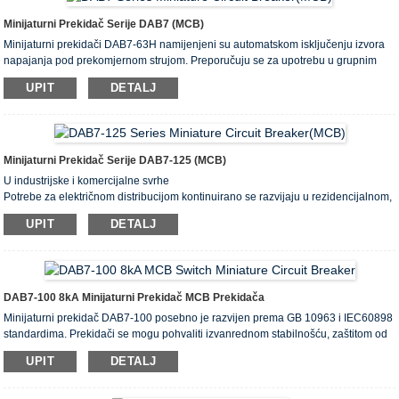
Minijaturni Prekidač Serije DAB7 (MCB)
Minijaturni prekidači DAB7-63H namijenjeni su automatskom isključenju izvora
napajanja pod prekomjernom strujom. Preporučuju se za upotrebu u grupnim
pločama (stan i pod) i razvodnim pločama stambenih, domaćih, javnih i
UPIT
DETALJ
administrativnih zgrada.
64 predmeta po 8 nazivnih struja u rasponu od 6 do 63 A. Ovaj MCB je dobio
ASTA, SEMKO, CB, CE certifikat.
Minijaturni Prekidač Serije DAB7-125 (MCB)
U industrijske i komercijalne svrhe
Potrebe za električnom distribucijom kontinuirano se razvijaju u rezidencijalnom,
komercijalnom i industrijskom sektoru. Poboljšana operativna sigurnost,
UPIT
DETALJ
kontinuitet usluge, veća pogodnost i operativni troškovi poprimili su ogroman
značaj. Minijaturni prekidači dizajnirani su da se kontinuirano prilagođavaju ovim
promjenjivim potrebama.
DAB7-100 8kA Minijaturni Prekidač MCB Prekidača
Minijaturni prekidač DAB7-100 posebno je razvijen prema GB 10963 i IEC60898
standardima. Prekidači se mogu pohvaliti izvanrednom stabilnošću, zaštitom od
kratkog spoja, zaštitom od preopterećenja, kratkim vremenom otvaranja i velikim
UPIT
DETALJ
indeksom prekidne moći, sve u jednom minijaturnom dizajnu.
Prekidači su instalirani za zaštitu od preopterećenja kontaktora, releja i druge
električne opreme.