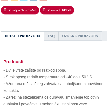
Pošaljite Nam E-Mail
Preuzmi U PDF-U
DETALJI PROIZVODA
FAQ
OZNAKE PROIZVODA
Prednosti
• Dvije vrste zaštite od kratkog spoja.
• Širok opseg radnih temperatura od –40 do + 50 ° S.
• Ažurirana ručica šireg zahvata sa poboljšanom površinom
kontakta.
• Zarezi na stezaljkama osiguravaju smanjenje toplotnih
gubitaka i povećavaju mehaničku stabilnost veze.