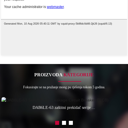
PROIZVODA
KATEGORIJE
Fokusirajte se na pružanje mong pu rješenja tokom 5 godina.
DAB6LE-63 zaštitni prekidač serije ...