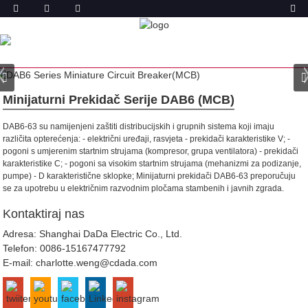
PROIZVODA
DOM
PROIZVODI
AUTOMATSKI OSIGURAČ (MCB)
DAB6-63 MINIJATURNI PREKIDAČ
Minijaturni Prekidač Serije DAB6 (MCB)
DAB6-63 su namijenjeni zaštiti distribucijskih i grupnih sistema koji imaju
različita opterećenja:
- električni uređaji, rasvjeta - prekidači karakteristike V;
-
pogoni s umjerenim startnim strujama (kompresor, grupa ventilatora) - prekidači
karakteristike C;
- pogoni sa visokim startnim strujama (mehanizmi za podizanje,
pumpe) - D karakteristične sklopke;
Minijaturni prekidači DAB6-63 preporučuju
se za upotrebu u električnim razvodnim pločama stambenih i javnih zgrada.
Kontaktiraj nas
Adresa: Shanghai DaDa Electric Co., Ltd.
Telefon:
0086-15167477792
E-mail:
charlotte.weng@cdada.com