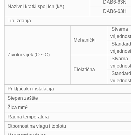
DAB6-63N
Nazivni kratki spoj Icn (kA)
DAB6-63H
Tip izdanja
Stvarna
vrijednost
Mehanički
Standardn
vrijednost
Životni vijek (O ~ C)
Stvarna
vrijednost
Električna
Standardn
vrijednost
Priključak i instalacija
Stepen zaštite
Žica mm²
Radna temperatura
Otpornost na vlagu i toplotu