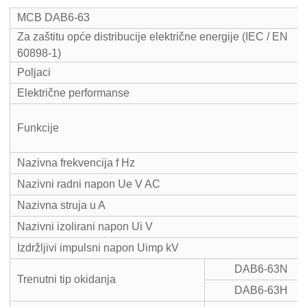
MCB DAB6-63
Za zaštitu opće distribucije električne energije (IEC / EN
60898-1)
Poljaci
Električne performanse
Funkcije
Nazivna frekvencija f Hz
Nazivni radni napon Ue V AC
Nazivna struja u A
Nazivni izolirani napon Ui V
Izdržljivi impulsni napon Uimp kV
DAB6-63N
Trenutni tip okidanja
DAB6-63H