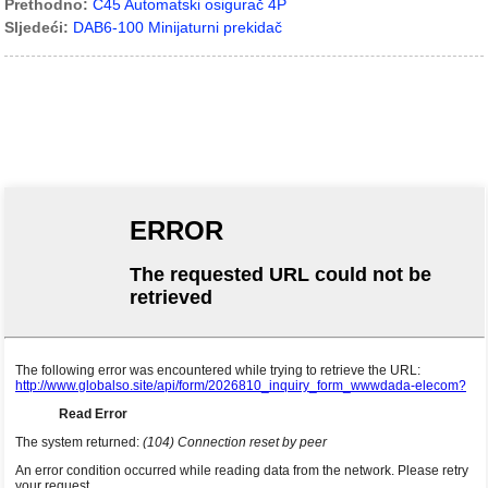
Prethodno:
C45 Automatski osigurač 4P
Sljedeći:
DAB6-100 Minijaturni prekidač