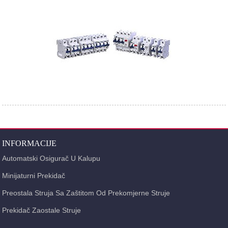
INFORMACIJE
Automatski Osigurač U Kalupu
Minijaturni Prekidač
Preostala Struja Sa Zaštitom Od Prekomjerne Struje
Prekidač Zaostale Struje