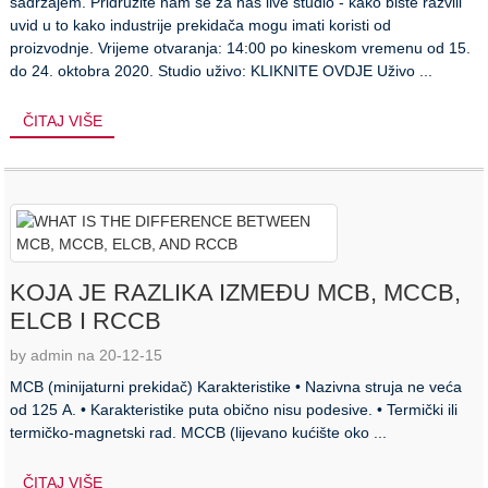
sadržajem. Pridružite nam se za naš live studio - kako biste razvili
uvid u to kako industrije prekidača mogu imati koristi od
proizvodnje. Vrijeme otvaranja: 14:00 po kineskom vremenu od 15.
do 24. oktobra 2020. Studio uživo: KLIKNITE OVDJE Uživo ...
ČITAJ VIŠE
KOJA JE RAZLIKA IZMEĐU MCB, MCCB,
ELCB I RCCB
by admin na 20-12-15
MCB (minijaturni prekidač) Karakteristike • Nazivna struja ne veća
od 125 A. • Karakteristike puta obično nisu podesive. • Termički ili
termičko-magnetski rad. MCCB (lijevano kućište oko ...
ČITAJ VIŠE