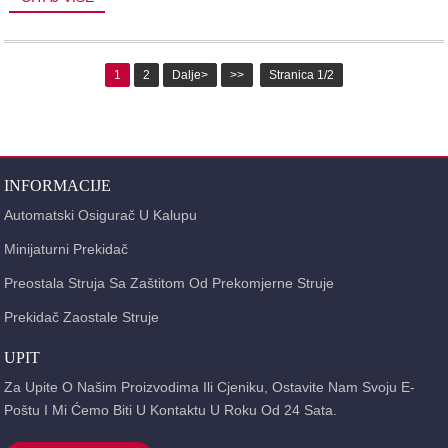
1
2
Dalje>
>>
Stranica 1/2
INFORMACIJE
Automatski Osigurač U Kalupu
Minijaturni Prekidač
Preostala Struja Sa Zaštitom Od Prekomjerne Struje
Prekidač Zaostale Struje
UPIT
Za Upite O Našim Proizvodima Ili Cjeniku, Ostavite Nam Svoju E-
Poštu I Mi Ćemo Biti U Kontaktu U Roku Od 24 Sata.