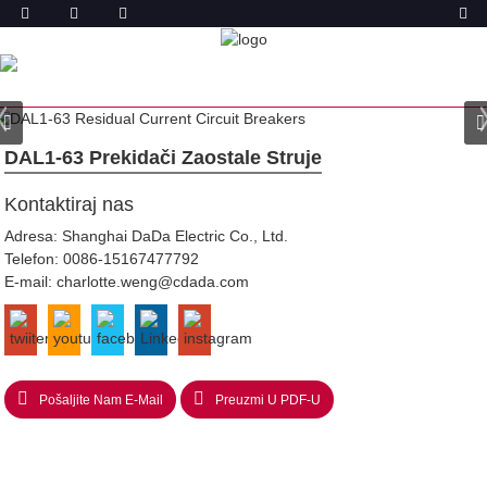
PROIZVODA
DOM
PROIZVODI
PREKIDAČ PREOSTALE STRUJE
(ELCB I RCCB)
DAL1-63 PREKIDAČ PREOSTALE STRUJE
DAL1-63 Prekidači Zaostale Struje
Kontaktiraj nas
Adresa: Shanghai DaDa Electric Co., Ltd.
Telefon:
0086-15167477792
E-mail:
charlotte.weng@cdada.com
Pošaljite Nam E-Mail
Preuzmi U PDF-U