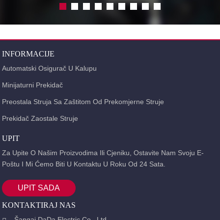
INFORMACIJE
Automatski Osigurač U Kalupu
Minijaturni Prekidač
Preostala Struja Sa Zaštitom Od Prekomjerne Struje
Prekidač Zaostale Struje
UPIT
Za Upite O Našim Proizvodima Ili Cjeniku, Ostavite Nam Svoju E-
Poštu I Mi Ćemo Biti U Kontaktu U Roku Od 24 Sata.
UPIT SADA
KONTAKTIRAJ NAS
Šangaj DaDa Electric Co., Ltd.