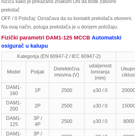
ručicu kako je prikazano znakom ON da biste zatvorili
prekidač
OFF / 0 Položaj: Označava da su kontakti prekidača otvoreni.
Na ovaj način, poluga prekidača je u donjem položaju.
Fizički parametri DAM1-125 MCCB
Automatski
osigurač u kalupu
Kategorija (EN 60947-2 / IEC 60947-2)
udaljenost
Dielektrična
Ukupn
Model
Poljak
loniranja
imovina (V)
ciklusi
(mm)
DAM1-
1P
2500
≤30 / 0
20000
160
DAM1-
2P
2500
≤30 / 0
15000
200
DAM1-
3P /
2500
≤30 / 0
8000
125
4P
DAM1-
3P /