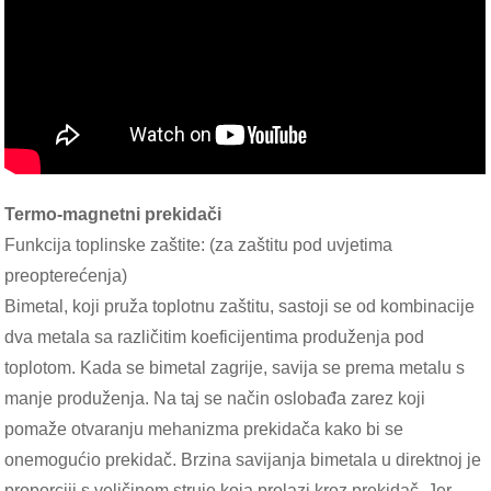
Termo-magnetni prekidači
Funkcija toplinske zaštite: (za zaštitu pod uvjetima
preopterećenja)
Bimetal, koji pruža toplotnu zaštitu, sastoji se od kombinacije
dva metala sa različitim koeficijentima produženja pod
toplotom. Kada se bimetal zagrije, savija se prema metalu s
manje produženja. Na taj se način oslobađa zarez koji
pomaže otvaranju mehanizma prekidača kako bi se
onemogućio prekidač. Brzina savijanja bimetala u direktnoj je
proporciji s veličinom struje koja prolazi kroz prekidač. Jer,