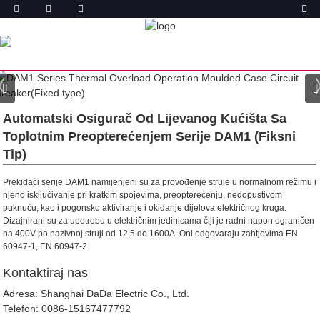
PROIZVODA
DOM
PROIZVODI
AUTOMATSKI OSIGURAČ (MCCB)
DAM1 PREKIDAČ U LIJEVANOM KUĆIŠTU
TERMIČKO PREOPTEREĆENJE, FIKSNI TIP MCCB
Automatski Osigurač Od Lijevanog Kućišta Sa
Toplotnim Preopterećenjem Serije DAM1 (fiksni
Tip)
Prekidači serije DAM1 namijenjeni su za provođenje struje u normalnom režimu i
njeno isključivanje pri kratkim spojevima, preopterećenju, nedopustivom
puknuću, kao i pogonsko aktiviranje i okidanje dijelova električnog kruga.
Dizajnirani su za upotrebu u električnim jedinicama čiji je radni napon ograničen
na 400V po nazivnoj struji od 12,5 do 1600A.
Oni odgovaraju zahtjevima EN
60947-1, EN 60947-2
Kontaktiraj nas
Adresa: Shanghai DaDa Electric Co., Ltd.
Telefon:
0086-15167477792