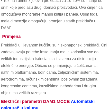
• Težina i dimenzije ovih prekidača za 10-20% su manje od
onih koje predlažu drugi domaći proizvođači. Ova činjenica
omogućava montiranje manjih kutija i panela. Osim toga,
male dimenzije omogućuju promjenu starih prekidača u
DAM1.
Primjena
Prekidači u lijevanom kućištu su niskonaponski prekidači. Oni
zadovoljavaju potrebe instaliranja malih korisnika sve do
velikih industrijskih trafostanica i sistema za distribuciju
električne energije. Obično se primjenjuju u čeličanama,
naftnim platformama, bolnicama, željezničkim sistemima,
aerodromima, računskim centrima, poslovnim zgradama,
kongresnim centrima, kazalištima, neboderima i drugim
objektima velikih razmjera.
Električni parametri DAM1 MCCB
Automatski
osigurač u kalupu