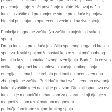
povećanje struje znači povećanje toplote. Na ovaj način
funkciju zaštite od prekomjerne struje prekidača ispunjava
bimetal pri strujama opterećenja većim od nazivne struje
Funkcija magnetne zaštite (za zaštitu u uvjetima kratkog
spoja)
Druga funkcija prekidača je zaštita spojenog kruga od kratkih
spojeva. Kratki spoj može nastati kao rezultat međusobnog
kontakta faza ili kontakta faznog uzemljenja. Budući da će vrlo
velika struja proći kroz kablove u slučaju kratkog spoja,
energija sistema bi se trebala prekinuti u kraćem vremenu
zbog toplotne zaštite. Prekidač treba izvršiti trenutno otvaranje
kako bi zaštitio teret na koji je povezan. Dio koji ispunjava ovu
funkciju je mehanički mehanizam za otvaranje koji djeluje s
magnetizacijom uzrokovanom magnetom
područje formirano strujom kratkog spoja