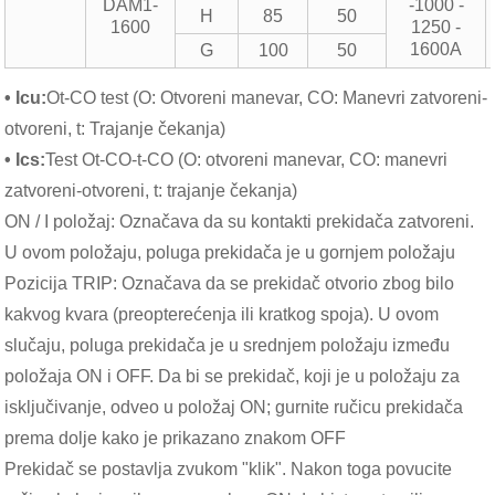
DAM1-
-1000 -
H
85
50
1600
1250 -
1600A
G
100
50
• Icu:
Ot-CO test (O: Otvoreni manevar, CO: Manevri zatvoreni-
otvoreni, t: Trajanje čekanja)
• Ics:
Test Ot-CO-t-CO (O: otvoreni manevar, CO: manevri
zatvoreni-otvoreni, t: trajanje čekanja)
ON / I položaj: Označava da su kontakti prekidača zatvoreni.
U ovom položaju, poluga prekidača je u gornjem položaju
Pozicija TRIP: Označava da se prekidač otvorio zbog bilo
kakvog kvara (preopterećenja ili kratkog spoja). U ovom
slučaju, poluga prekidača je u srednjem položaju između
položaja ON i OFF. Da bi se prekidač, koji je u položaju za
isključivanje, odveo u položaj ON; gurnite ručicu prekidača
prema dolje kako je prikazano znakom OFF
Prekidač se postavlja zvukom "klik". Nakon toga povucite