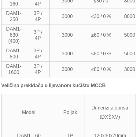
3000
≤30 / 0
8000
160
4P
DAM1-
3P /
3000
≤30 / 0 ※
8000
250
4P
DAM1-
3P /
630
3000
≤60 / 0 ※
5000
4P
(400)
DAM1-
3P /
3000
≤80 / 0 ※
5000
800
4P
DAM1-
3P /
3000
≤80 / 0 ※
3000
1600
4P
Veličina prekidača u lijevanom kućištu MCCB
Dimenzija obrisa
Model
Poljak
(DXŠXV)
DAM1-160
1P
120x30x70mm